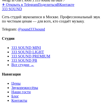
Weigt in Gas ( soon ) 333 sound na baze📍
✈ Открыть в Telegram
Поделиться
ВКонтакте
333 SOUND
Сеть студий звукозаписи в Москве. Профессиональный звук
по честным ценам — для всех, кто создаёт музыку.
Telegram:
@sound333sound
Студии
333 SOUND MINI
333 SOUND LIGHT
333 SOUND PREMIUM
333 SOUND PB
Все студии →
Навигация
Цены
Звукорежиссёры
Наши гости
Блог
Контакты