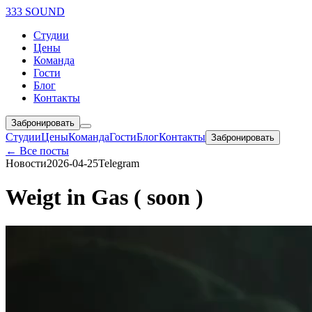
333 SOUND
Студии
Цены
Команда
Гости
Блог
Контакты
Забронировать
Студии
Цены
Команда
Гости
Блог
Контакты
Забронировать
← Все посты
Новости
2026-04-25
Telegram
Weigt in Gas ( soon )