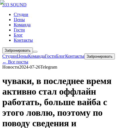
333 SOUND
Студии
Цены
Команда
Гости
Блог
Контакты
Забронировать
Студии
Цены
Команда
Гости
Блог
Контакты
Забронировать
← Все посты
Новости
2024-07-26
Telegram
чуваки, в последнее время
активно стал оффлайн
работать, больше вайба с
этого ловлю, поэтому по
поводу сведения и