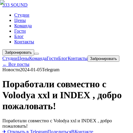
333 SOUND
Студии
Цены
Команда
Гости
Блог
Контакты
Забронировать
Студии
Цены
Команда
Гости
Блог
Контакты
Забронировать
← Все посты
Новости
2024-01-05
Telegram
Поработали совместно с
Volodya xxl и INDEX , добро
пожаловать!
Поработали совместно с Volodya xxl и INDEX , добро
пожаловать!
✈ Открыть в Telegram
Поделиться
ВКонтакте