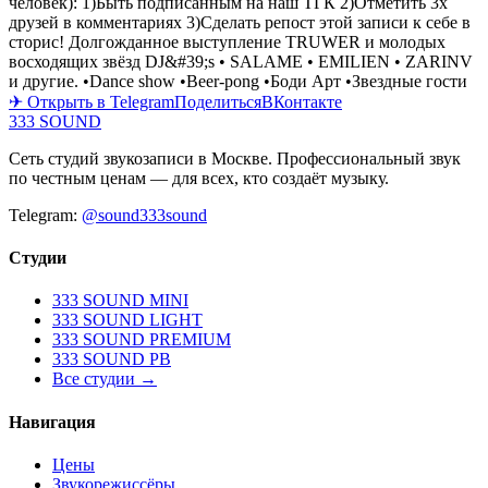
человек): 1)Быть подписанным на наш ТГК 2)Отметить 3х
друзей в комментариях 3)Сделать репост этой записи к себе в
сторис! Долгожданное выступление TRUWER и молодых
восходящих звёзд DJ&#39;s • SALAME • EMILIEN • ZARINV
и другие. •Dance show •Beer-pong •Боди Арт •Звездные гости
✈ Открыть в Telegram
Поделиться
ВКонтакте
333 SOUND
Сеть студий звукозаписи в Москве. Профессиональный звук
по честным ценам — для всех, кто создаёт музыку.
Telegram:
@sound333sound
Студии
333 SOUND MINI
333 SOUND LIGHT
333 SOUND PREMIUM
333 SOUND PB
Все студии →
Навигация
Цены
Звукорежиссёры