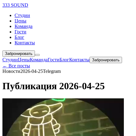
333 SOUND
Студии
Цены
Команда
Гости
Блог
Контакты
Забронировать
Студии
Цены
Команда
Гости
Блог
Контакты
Забронировать
← Все посты
Новости
2026-04-25
Telegram
Публикация 2026-04-25