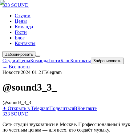
333 SOUND
Студии
Цены
Команда
Гости
Блог
Контакты
Забронировать
Студии
Цены
Команда
Гости
Блог
Контакты
Забронировать
← Все посты
Новости
2024-01-21
Telegram
@sound3_3_
@sound3_3_3
✈ Открыть в Telegram
Поделиться
ВКонтакте
333 SOUND
Сеть студий звукозаписи в Москве. Профессиональный звук
по честным ценам — для всех, кто создаёт музыку.