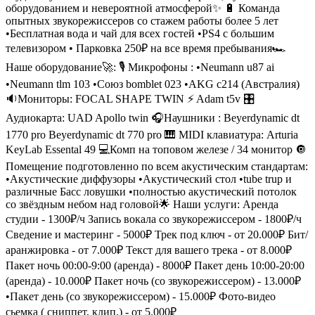
оборудованием и невероятной атмосферой✨ 🔋 Команда
опытных звукорежиссеров со стажем работы более 5 лет
•Бесплатная вода и чай для всех гостей •PS4 с большим
телевизором • Парковка 250₽ на все время пребывания🏎️
Наше оборудование🚀: 🎙️ Микрофоны : •Neumann u87 ai
•Neumann tlm 103 •Союз bomblet 023 •AKG с214 (Австралия)
🔉Мониторы: FOCAL SHAPE TWIN ⚡️ Adam t5v 🎛️
Аудиокарта: UAD Apollo twin 🎧Наушники : Beyerdynamic dt
1770 pro Beyerdynamic dt 770 pro 🎹 MIDI клавиатура: Arturia
KeyLab Essental 49 💻Комп на топовом железе / 34 монитор 🔘
Помещение подготовленно по всем акустическим стандартам:
•Акустические диффузоры •Акустический стол •tube trup и
различные Басс ловушки •полностью акустический потолок
со звёздным небом над головой🌟 Наши услуги: Аренда
студии - 1300₽/ч Запись вокала со звукорежиссером - 1800₽/ч
Сведение и мастеринг - 5000₽ Трек под ключ - от 20.000₽ Бит/
аранжировка - от 7.000₽ Текст для вашего трека - от 8.000₽
Пакет ночь 00:00-9:00 (аренда) - 8000₽ Пакет день 10:00-20:00
(аренда) - 10.000₽ Пакет ночь (со звукорежиссером) - 13.000₽
•Пакет день (со звукорежиссером) - 15.000₽ Фото-видео
сьемка ( сниппет, клип,) - от 5.000₽