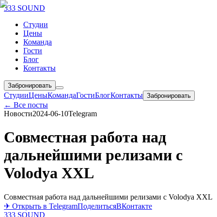
333 SOUND
Студии
Цены
Команда
Гости
Блог
Контакты
Забронировать
Студии
Цены
Команда
Гости
Блог
Контакты
Забронировать
← Все посты
Новости
2024-06-10
Telegram
Совместная работа над
дальнейшими релизами с
Volodya XXL
Совместная работа над дальнейшими релизами с Volodya XXL
✈ Открыть в Telegram
Поделиться
ВКонтакте
333 SOUND