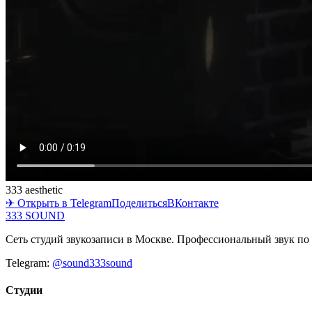
333 aesthetic
✈ Открыть в Telegram
Поделиться
ВКонтакте
333 SOUND
Сеть студий звукозаписи в Москве. Профессиональный звук по 
Telegram:
@sound333sound
Студии