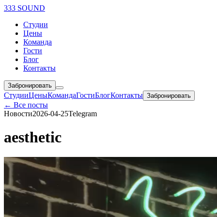
333 SOUND
Студии
Цены
Команда
Гости
Блог
Контакты
Забронировать
Студии
Цены
Команда
Гости
Блог
Контакты
Забронировать
← Все посты
Новости
2026-04-25
Telegram
aesthetic