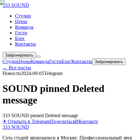
333 SOUND
Студии
Цены
Команда
Гости
Блог
Контакты
Забронировать
Студии
Цены
Команда
Гости
Блог
Контакты
Забронировать
← Все посты
Новости
2024-09-05
Telegram
SOUND pinned Deleted
message
333 SOUND pinned Deleted message
✈ Открыть в Telegram
Поделиться
ВКонтакте
333 SOUND
Сеть студий звукозаписи в Москве. Профессиональный звук